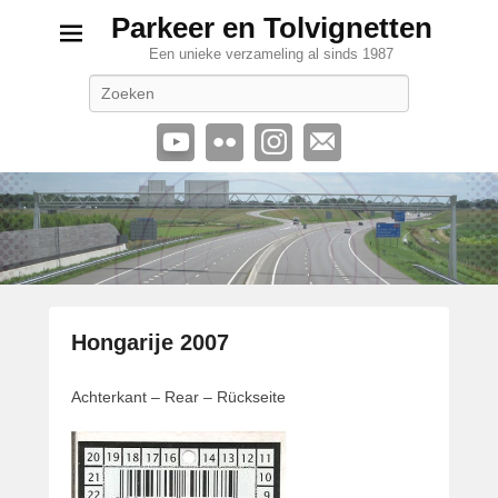
Parkeer en Tolvignetten
Een unieke verzameling al sinds 1987
Zoeken
Hongarije 2007
G
Achterkant – Rear – Rückseite
e
p
l
a
a