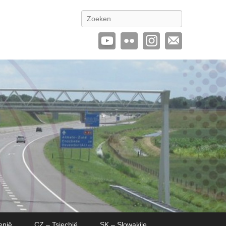
Zoeken
enië
CZ – Tsjechië
SK – Slowakije