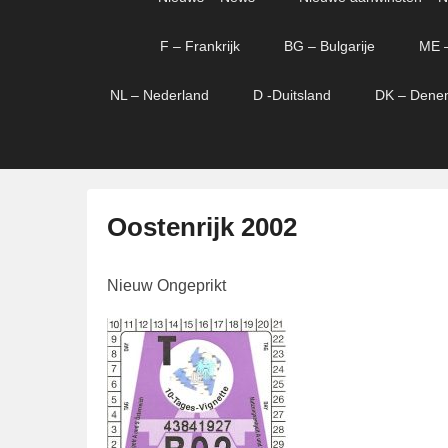
menu
verder
verder
naar
naar
F – Frankrijk
BG – Bulgarije
ME 
primaire
secundaire
content
content
NL – Nederland
D -Duitsland
DK – Dene
Oostenrijk 2002
G
Nieuw Ongeprikt
e
p
l
a
a
t
s