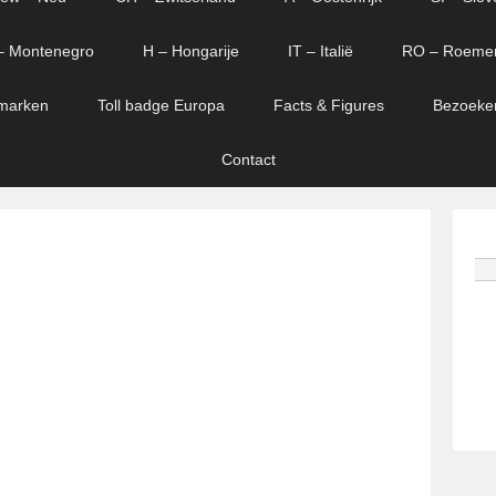
– Montenegro
H – Hongarije
IT – Italië
RO – Roeme
marken
Toll badge Europa
Facts & Figures
Bezoeke
Contact