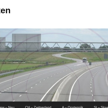
ten
New – Neu
CH – Zwitserland
A – Oostenrijk
SI – Slov