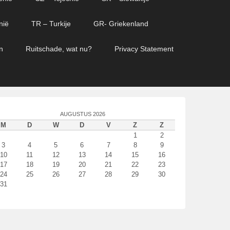
nië
TR – Turkije
GR- Griekenland
n
Ruitschade, wat nu?
Privacy Statement
AUGUSTUS 2026
M
D
W
D
V
Z
Z
1
2
3
4
5
6
7
8
9
10
11
12
13
14
15
16
17
18
19
20
21
22
23
24
25
26
27
28
29
30
31