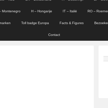
– Montenegro
H – Hongarije
IT – Italië
RO – Roeme
marken
Toll badge Europa
Facts & Figures
Bezoeke
Contact