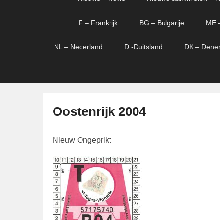
menu
verder
verder
naar
naar
F – Frankrijk
BG – Bulgarije
ME 
primaire
secundaire
content
content
NL – Nederland
D -Duitsland
DK – Dene
Oostenrijk 2004
G
Nieuw Ongeprikt
e
p
l
a
a
t
s