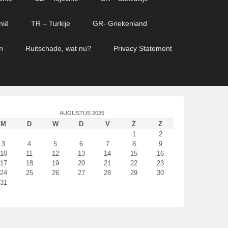
nië
TR – Turkije
GR- Griekenland
n
Ruitschade, wat nu?
Privacy Statement
AUGUSTUS 2026
M
D
W
D
V
Z
Z
1
2
3
4
5
6
7
8
9
10
11
12
13
14
15
16
17
18
19
20
21
22
23
24
25
26
27
28
29
30
31