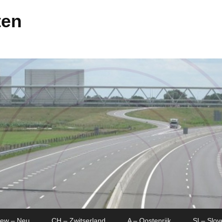
ten
New – Neu
CH – Zwitserland
A – Oostenrijk
SI – Slov