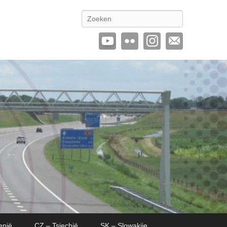
Zoeken
enië
CZ – Tsjechië
SK – Slowakije