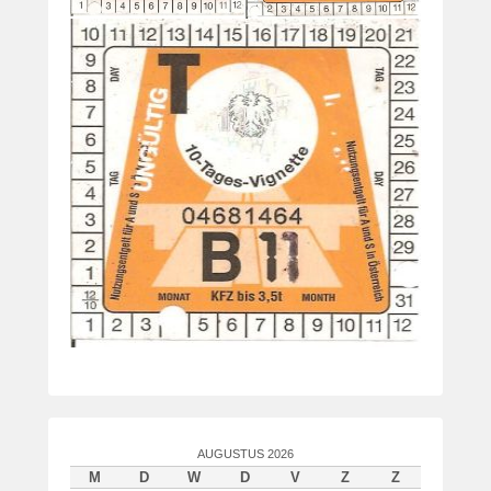
AUGUSTUS 2026
M
D
W
D
V
Z
Z