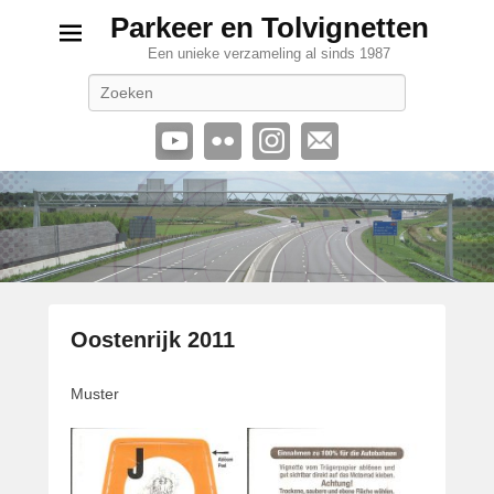
Parkeer en Tolvignetten
Een unieke verzameling al sinds 1987
Zoeken
Oostenrijk 2011
G
Muster
e
p
l
a
a