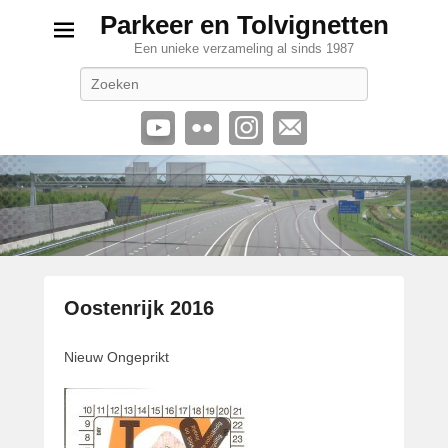
Parkeer en Tolvignetten
Een unieke verzameling al sinds 1987
Zoeken
Oostenrijk 2016
G
Nieuw Ongeprikt
e
p
l
a
a