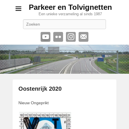
Parkeer en Tolvignetten
Een unieke verzameling al sinds 1987
Zoeken
Oostenrijk 2020
G
Nieuw Ongeprikt
e
p
l
a
a