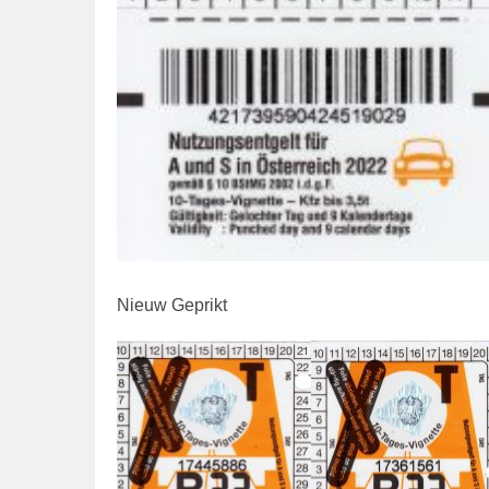
d
e
Nieuw Geprikt