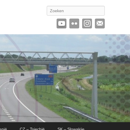
Zoeken
enië
CZ – Tsjechië
SK – Slowakije