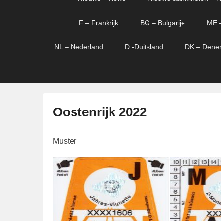
menu
verder
verder
naar
naar
F – Frankrijk
BG – Bulgarije
ME 
primaire
secundaire
content
content
NL – Nederland
D -Duitsland
DK – Dene
Oostenrijk 2022
G
Muster
e
p
l
a
a
t
s