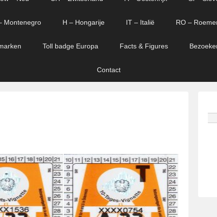
– Montenegro
H – Hongarije
IT – Italië
RO – Roeme
marken
Toll badge Europa
Facts & Figures
Bezoeke
Contact