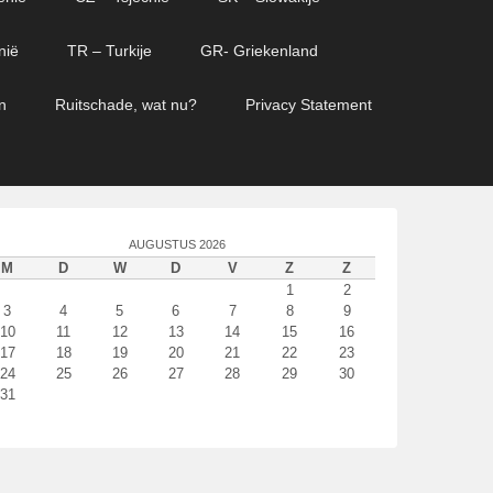
nië
TR – Turkije
GR- Griekenland
n
Ruitschade, wat nu?
Privacy Statement
AUGUSTUS 2026
M
D
W
D
V
Z
Z
1
2
3
4
5
6
7
8
9
10
11
12
13
14
15
16
17
18
19
20
21
22
23
24
25
26
27
28
29
30
31