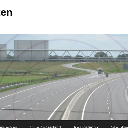
ten
New – Neu
CH – Zwitserland
A – Oostenrijk
SI – Slov