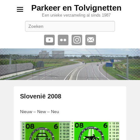
Parkeer en Tolvignetten
Een unieke verzameling al sinds 1987
Zoeken
Slovenië 2008
G
Nieuw – New – Neu
e
p
l
a
a