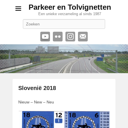
Parkeer en Tolvignetten
Een unieke verzameling al sinds 1987
Zoeken
Slovenië 2018
G
Nieuw – New – Neu
e
p
l
a
a