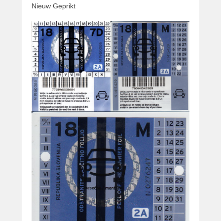
e
Nieuw Geprikt