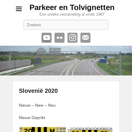
Parkeer en Tolvignetten
Een unieke verzameling al sinds 1987
Zoeken
Slovenië 2020
G
Nieuw – New – Neu
e
p
Nieuw Geprikt
l
a
a