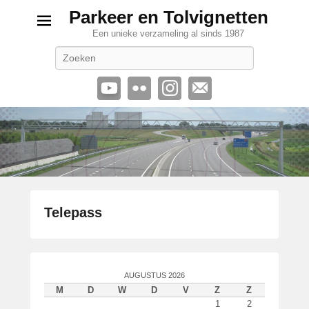
Parkeer en Tolvignetten
Een unieke verzameling al sinds 1987
Zoeken
Telepass
G
e
p
AUGUSTUS 2026
l
M
D
W
D
V
Z
Z
a
1
2
a