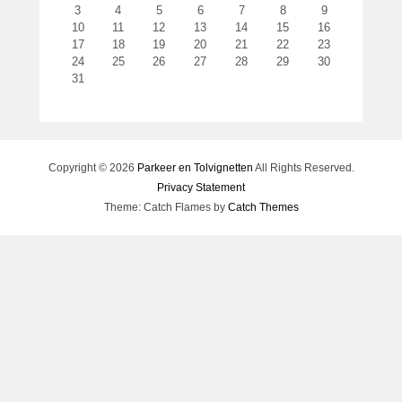
3
4
5
6
7
8
9
t
10
11
12
13
14
15
16
s
17
18
19
20
21
22
23
t
24
25
26
27
28
29
30
o
31
p
1
4
m
Copyright © 2026
Parkeer en Tolvignetten
All Rights Reserved.
a
Privacy Statement
a
Theme: Catch Flames by
Catch Themes
r
t
2
0
1
5
d
o
o
r