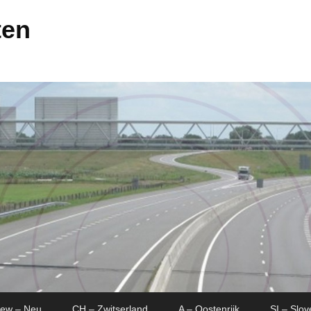
ten
New – Neu
CH – Zwitserland
A – Oostenrijk
SI – Slov