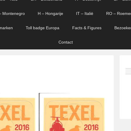
– Montenegro
H – Hongarije
IT – Italië
RO – Roeme
marken
Toll badge Europa
Facts & Figures
Bezoeke
Contact