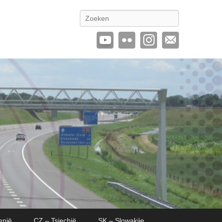
Zoeken
enië
CZ – Tsjechië
SK – Slowakije