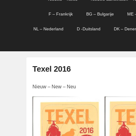
menu
verder
verder
naar
naar
F – Frankrijk
BG – Bulgarije
ME 
primaire
secundaire
content
content
NL – Nederland
D -Duitsland
DK – Dene
Texel 2016
G
Nieuw – New – Neu
e
p
l
a
a
t
s