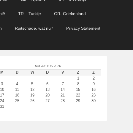
nië
TR – Turkije
GR- Griekenland
n
Ruitschade, wat nu?
Privacy Statement
AUGUSTUS 2026
M
D
W
D
V
Z
Z
1
2
3
4
5
6
7
8
9
10
11
12
13
14
15
16
17
18
19
20
21
22
23
24
25
26
27
28
29
30
31