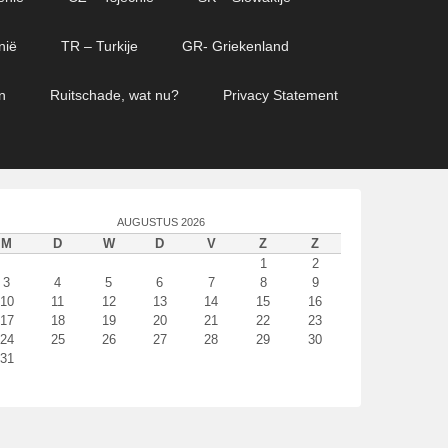
nië
TR – Turkije
GR- Griekenland
n
Ruitschade, wat nu?
Privacy Statement
AUGUSTUS 2026
M
D
W
D
V
Z
Z
1
2
3
4
5
6
7
8
9
10
11
12
13
14
15
16
17
18
19
20
21
22
23
24
25
26
27
28
29
30
31