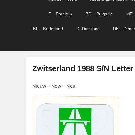
menu
verder
verder
naar
naar
F – Frankrijk
BG – Bulgarije
ME 
primaire
secundaire
content
content
NL – Nederland
D -Duitsland
DK – Dene
Zwitserland 1988 S/N Letter
G
Nieuw – New – Neu
e
p
l
a
a
t
s