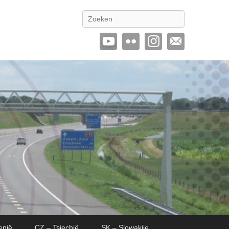
Zoeken
enië
CZ – Tsjechië
SK – Slowakije