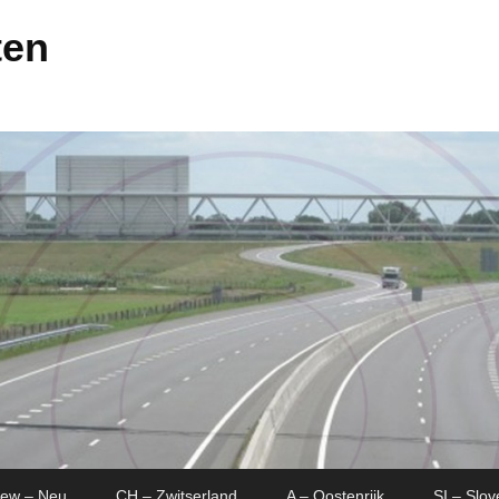
ten
New – Neu
CH – Zwitserland
A – Oostenrijk
SI – Slov