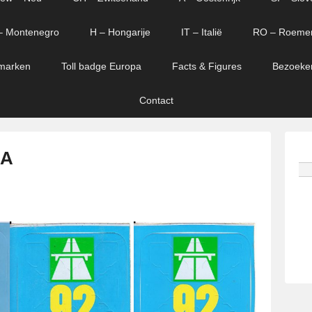
– Montenegro
H – Hongarije
IT – Italië
RO – Roeme
marken
Toll badge Europa
Facts & Figures
Bezoeke
Contact
 A