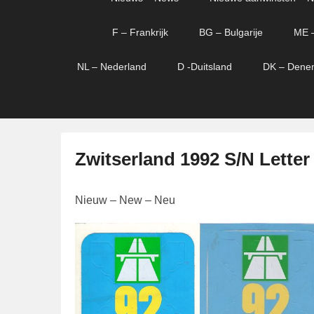
menu
verder
verder
naar
naar
F – Frankrijk
BG – Bulgarije
ME 
primaire
secundaire
content
content
NL – Nederland
D -Duitsland
DK – Dene
Zwitserland 1992 S/N Letter
G
Nieuw – New – Neu
e
p
l
a
a
t
s