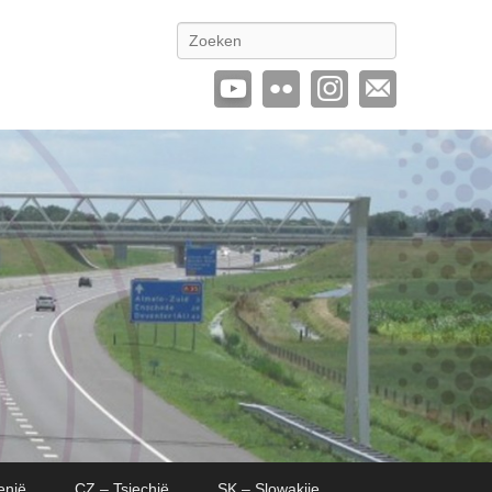
Zoeken
enië
CZ – Tsjechië
SK – Slowakije