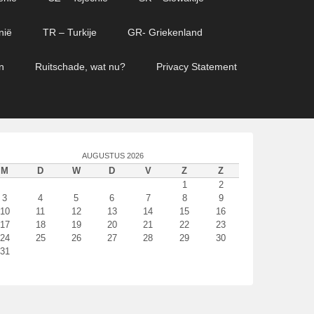
nië
TR – Turkije
GR- Griekenland
n
Ruitschade, wat nu?
Privacy Statement
AUGUSTUS 2026
M
D
W
D
V
Z
Z
1
2
3
4
5
6
7
8
9
10
11
12
13
14
15
16
17
18
19
20
21
22
23
24
25
26
27
28
29
30
31