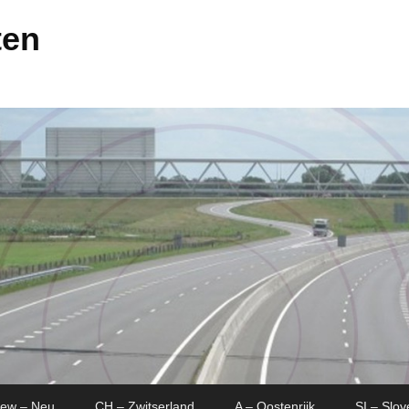
ten
New – Neu
CH – Zwitserland
A – Oostenrijk
SI – Slov