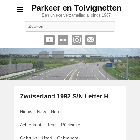
Parkeer en Tolvignetten
Een unieke verzameling al sinds 1987
Zoeken
Zwitserland 1992 S/N Letter H
G
Nieuw – New – Neu
e
p
Achterkant – Rear – Rückseite
l
a
Gebruikt – Used – Gebraucht
a