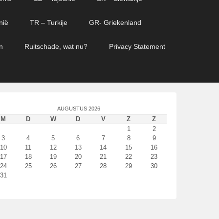
nië
TR – Turkije
GR- Griekenland
n
Ruitschade, wat nu?
Privacy Statement
AUGUSTUS 2026
M
D
W
D
V
Z
Z
1
2
3
4
5
6
7
8
9
10
11
12
13
14
15
16
17
18
19
20
21
22
23
24
25
26
27
28
29
30
31