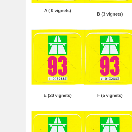
t
A ( 0 vignets)
o
B (3 vignets)
p
2
1
a
u
g
u
s
t
u
s
E (20 vignets)
F (5 vignets)
2
0
1
8
d