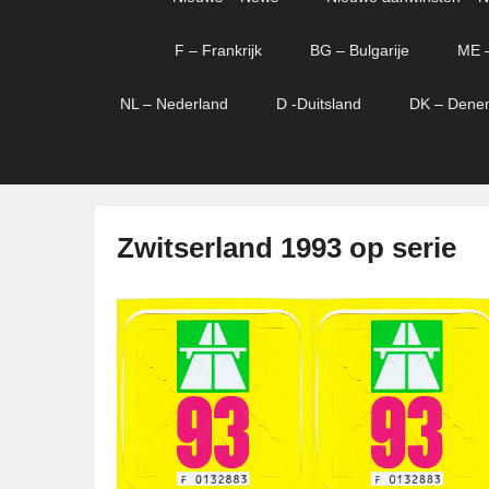
menu
verder
verder
naar
naar
F – Frankrijk
BG – Bulgarije
ME 
primaire
secundaire
content
content
NL – Nederland
D -Duitsland
DK – Dene
Zwitserland 1993 op serie
G
e
p
l
a
a
t
s