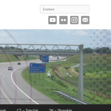
Zoeken
enië
CZ – Tsjechië
SK – Slowakije