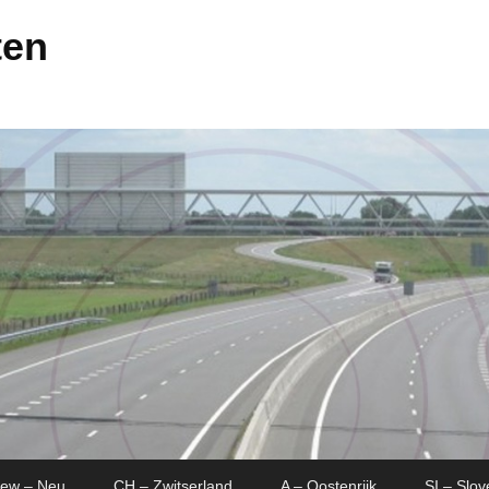
ten
New – Neu
CH – Zwitserland
A – Oostenrijk
SI – Slov