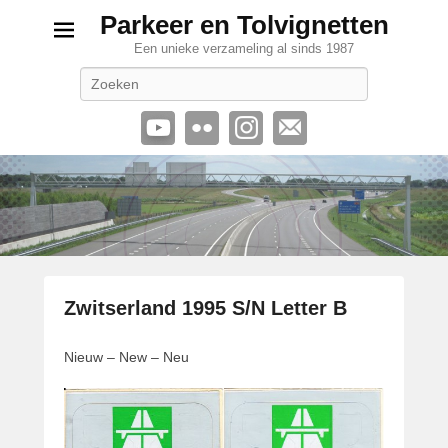
Parkeer en Tolvignetten
Een unieke verzameling al sinds 1987
Zoeken
Zwitserland 1995 S/N Letter B
G
Nieuw – New – Neu
e
p
l
a
a