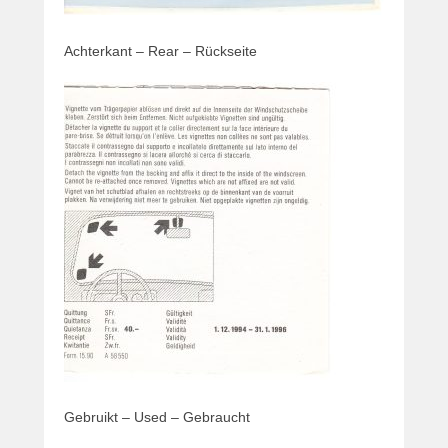
t
r
Achterkant – Rear – Rückseite
i
c
k
v
a
n
d
e
r
W
o
u
d
e
Gebruikt – Used – Gebraucht