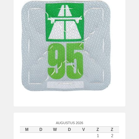
AUGUSTUS 2026
M
D
W
D
V
Z
Z
1
2