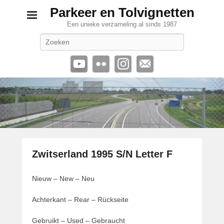
Parkeer en Tolvignetten
Een unieke verzameling al sinds 1987
Zoeken
Zwitserland 1995 S/N Letter F
G
Nieuw – New – Neu
e
p
Achterkant – Rear – Rückseite
l
a
Gebruikt – Used – Gebraucht
a