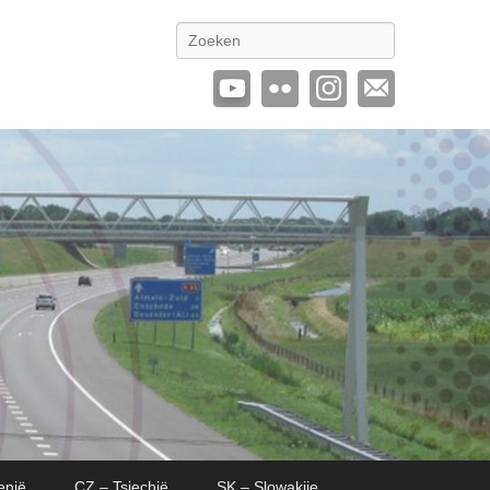
Zoeken
enië
CZ – Tsjechië
SK – Slowakije