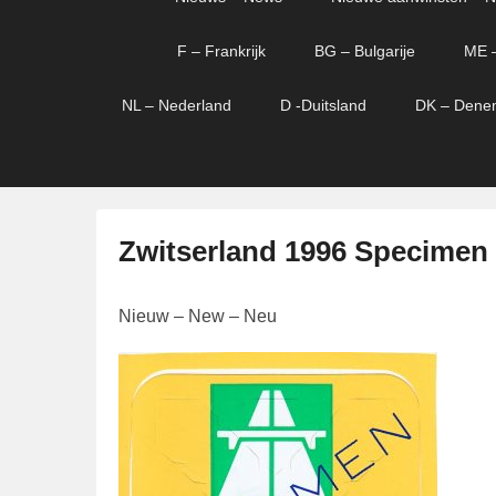
menu
verder
verder
naar
naar
F – Frankrijk
BG – Bulgarije
ME 
primaire
secundaire
content
content
NL – Nederland
D -Duitsland
DK – Dene
Zwitserland 1996 Specimen
G
Nieuw – New – Neu
e
p
l
a
a
t
s