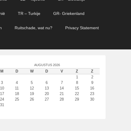
nië
TR – Turkije
GR- Griekenland
n
Ruitschade, wat nu?
Privacy Statement
AUGUSTUS 2026
M
D
W
D
V
Z
Z
1
2
3
4
5
6
7
8
9
10
11
12
13
14
15
16
17
18
19
20
21
22
23
24
25
26
27
28
29
30
31