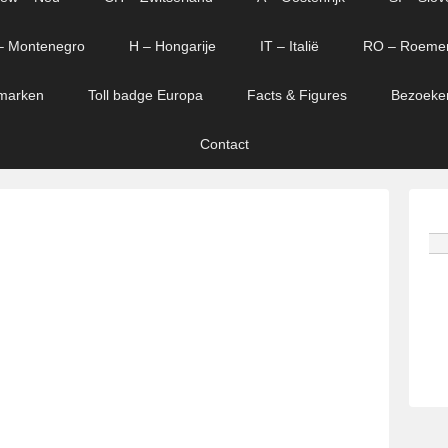
– Montenegro
H – Hongarije
IT – Italië
RO – Roeme
marken
Toll badge Europa
Facts & Figures
Bezoeke
Contact