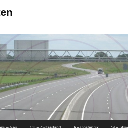
ten
New – Neu
CH – Zwitserland
A – Oostenrijk
SI – Slov