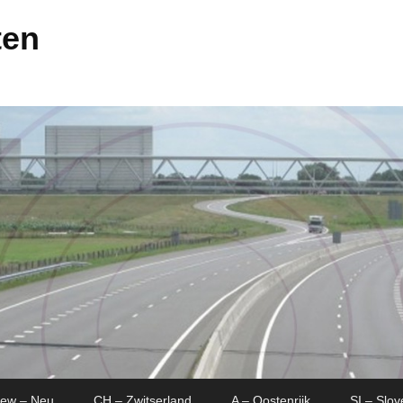
ten
New – Neu
CH – Zwitserland
A – Oostenrijk
SI – Slov