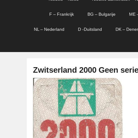
menu
verder
verder
naar
naar
F – Frankrijk
BG – Bulgarije
ME 
primaire
secundaire
content
content
NL – Nederland
D -Duitsland
DK – Dene
Zwitserland 2000 Geen ser
G
e
p
l
a
a
t
s