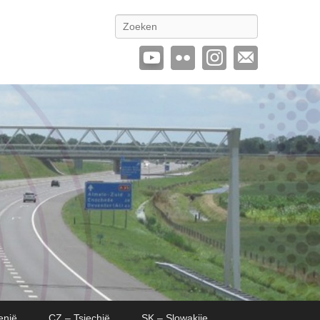
Zoeken
enië
CZ – Tsjechië
SK – Slowakije