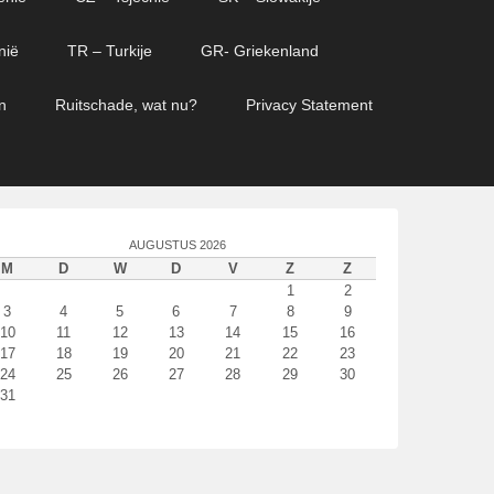
nië
TR – Turkije
GR- Griekenland
n
Ruitschade, wat nu?
Privacy Statement
AUGUSTUS 2026
M
D
W
D
V
Z
Z
1
2
3
4
5
6
7
8
9
10
11
12
13
14
15
16
17
18
19
20
21
22
23
24
25
26
27
28
29
30
31