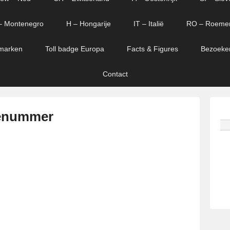
– Montenegro
H – Hongarije
IT – Italië
RO – Roeme
marken
Toll badge Europa
Facts & Figures
Bezoeke
Contact
ienummer