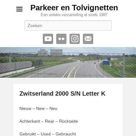
Parkeer en Tolvignetten
Een unieke verzameling al sinds 1987
Zoeken
Zwitserland 2000 S/N Letter K
G
Nieuw – New – Neu
e
p
Achterkant – Rear – Rückseite
l
a
Gebruikt – Used – Gebraucht
a