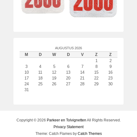
o
r
P
a
t
r
i
AUGUSTUS 2026
c
M
D
W
D
V
Z
Z
k
1
2
v
3
4
5
6
7
8
9
a
10
11
12
13
14
15
16
n
17
18
19
20
21
22
23
24
25
26
27
28
29
30
d
31
e
r
W
o
u
Copyright © 2026
Parkeer en Tolvignetten
All Rights Reserved.
d
Privacy Statement
e
Theme: Catch Flames by
Catch Themes