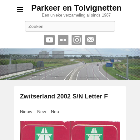
Parkeer en Tolvignetten
Een unieke verzameling al sinds 1987
Zoeken
Zwitserland 2002 S/N Letter F
G
Nieuw – New – Neu
e
p
l
a
a