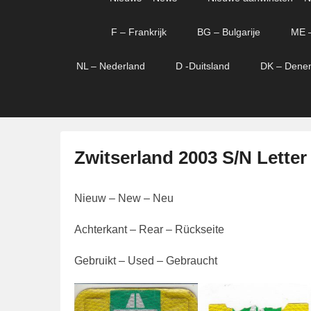
menu
verder
verder
naar
naar
F – Frankrijk
BG – Bulgarije
ME 
primaire
secundaire
content
content
NL – Nederland
D -Duitsland
DK – Dene
Zwitserland 2003 S/N Letter
G
Nieuw – New – Neu
e
p
Achterkant – Rear – Rückseite
l
a
Gebruikt – Used – Gebraucht
a
t
s