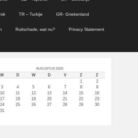
nië
TR – Turkije
GR- Griekenland
n
Ruitschade, wat nu?
Privacy Statement
AUGUSTUS 2026
M
D
W
D
V
Z
Z
1
2
3
4
5
6
7
8
9
10
11
12
13
14
15
16
17
18
19
20
21
22
23
24
25
26
27
28
29
30
31