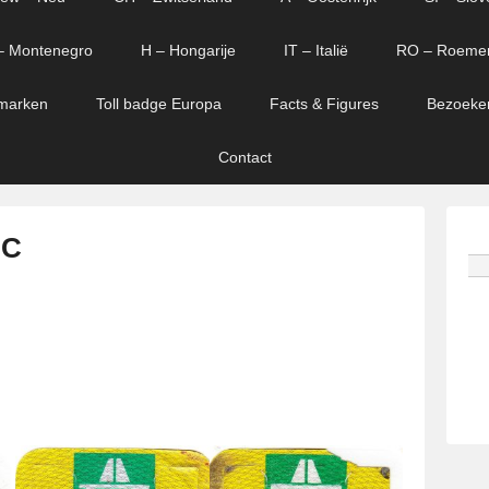
– Montenegro
H – Hongarije
IT – Italië
RO – Roeme
marken
Toll badge Europa
Facts & Figures
Bezoeke
Contact
 C