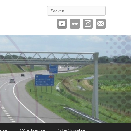
Zoeken
enië
CZ – Tsjechië
SK – Slowakije