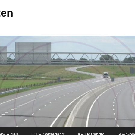
ten
New – Neu
CH – Zwitserland
A – Oostenrijk
SI – Slov