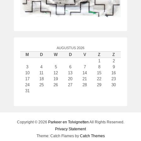
o
r
P
a
t
r
i
AUGUSTUS 2026
c
M
D
W
D
V
Z
Z
k
1
2
v
3
4
5
6
7
8
9
10
11
12
13
14
15
16
a
17
18
19
20
21
22
23
n
24
25
26
27
28
29
30
d
31
e
r
W
o
u
Copyright © 2026
Parkeer en Tolvignetten
All Rights Reserved.
d
Privacy Statement
e
Theme: Catch Flames by
Catch Themes