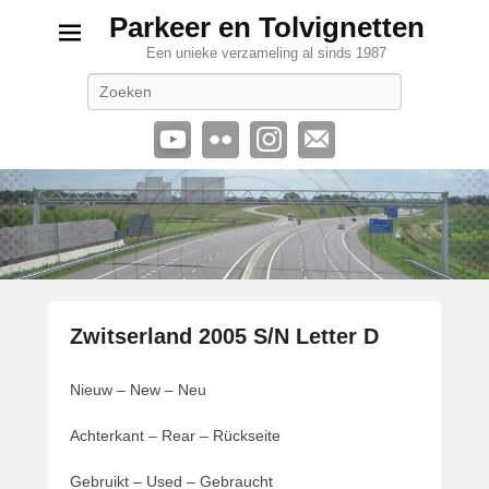
Parkeer en Tolvignetten
Een unieke verzameling al sinds 1987
Zoeken
Zwitserland 2005 S/N Letter D
G
Nieuw – New – Neu
e
p
Achterkant – Rear – Rückseite
l
a
Gebruikt – Used – Gebraucht
a