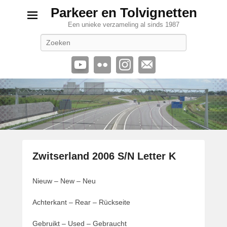
Parkeer en Tolvignetten
Een unieke verzameling al sinds 1987
Zoeken
Zwitserland 2006 S/N Letter K
G
Nieuw – New – Neu
e
p
Achterkant – Rear – Rückseite
l
a
Gebruikt – Used – Gebraucht
a