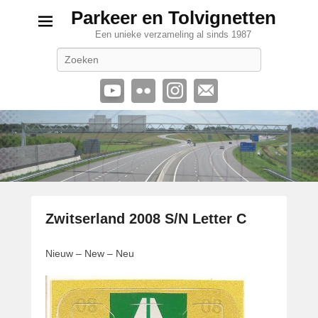
Parkeer en Tolvignetten
Een unieke verzameling al sinds 1987
Zoeken
Zwitserland 2008 S/N Letter C
G
Nieuw – New – Neu
e
p
l
a
a