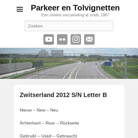
Parkeer en Tolvignetten
Een unieke verzameling al sinds 1987
Zoeken
Zwitserland 2012 S/N Letter B
G
Nieuw – New – Neu
e
p
Achterkant – Rear – Rückseite
l
a
Gebruikt – Used – Gebraucht
a