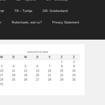
nië
TR – Turkije
GR- Griekenland
n
Ruitschade, wat nu?
Privacy Statement
AUGUSTUS 2026
M
D
W
D
V
Z
Z
1
2
3
4
5
6
7
8
9
10
11
12
13
14
15
16
17
18
19
20
21
22
23
24
25
26
27
28
29
30
31