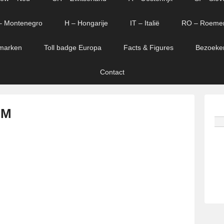
– Montenegro
H – Hongarije
IT – Italië
RO – Roeme
marken
Toll badge Europa
Facts & Figures
Bezoeke
Contact
 M