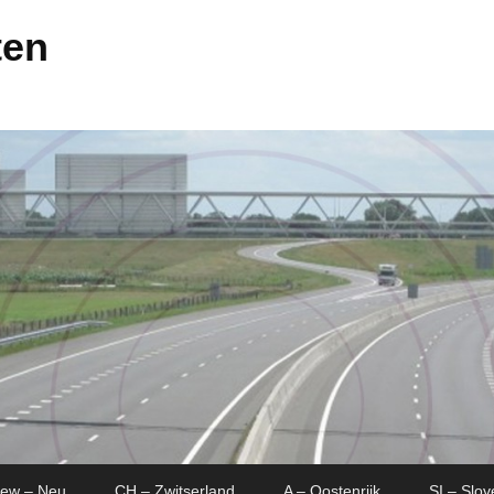
ten
New – Neu
CH – Zwitserland
A – Oostenrijk
SI – Slov