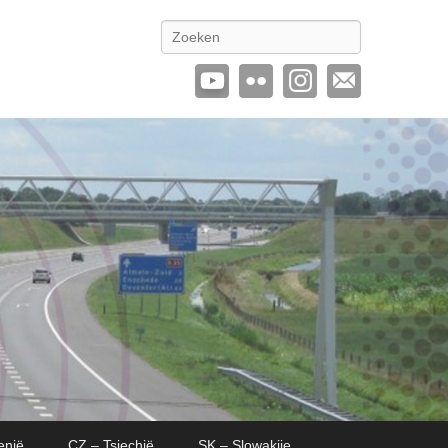
Zoeken
enië
CZ – Tsjechië
SK – Slowakije