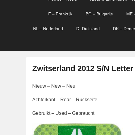
menu
verder
verder
naar
naar
F – Frankrijk
BG – Bulgarije
ME 
primaire
secundaire
content
content
NL – Nederland
D -Duitsland
DK – Dene
Zwitserland 2012 S/N Letter
G
Nieuw – New – Neu
e
p
Achterkant – Rear – Rückseite
l
a
Gebruikt – Used – Gebraucht
a
t
s