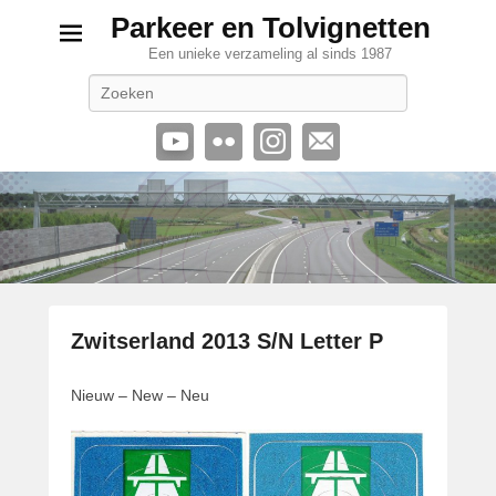
Parkeer en Tolvignetten
Een unieke verzameling al sinds 1987
Zoeken
Zwitserland 2013 S/N Letter P
G
Nieuw – New – Neu
e
p
l
a
a