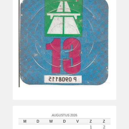
AUGUSTUS 2026
M
D
W
D
V
Z
Z
1
2