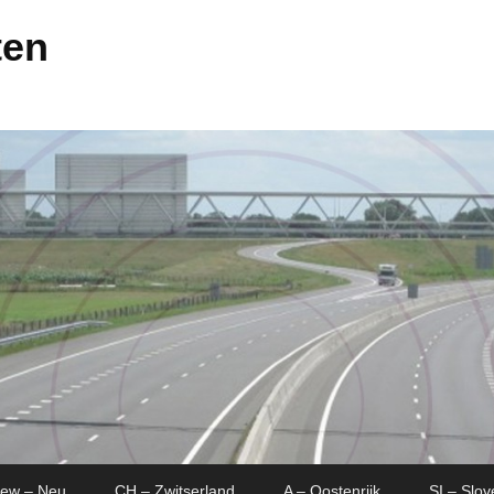
ten
New – Neu
CH – Zwitserland
A – Oostenrijk
SI – Slov