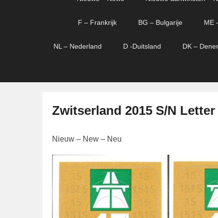
menu
verder
verder
naar
naar
F – Frankrijk
BG – Bulgarije
ME 
primaire
secundaire
content
content
NL – Nederland
D -Duitsland
DK – Dene
Zwitserland 2015 S/N Letter
G
Nieuw – New – Neu
e
p
l
a
a
t
s