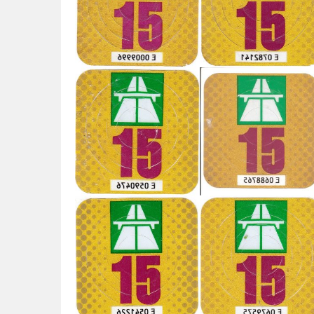
u
d
e