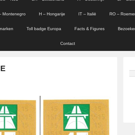
– Montenegro
H – Hongarije
IT – Italië
RO – Roeme
marken
Toll badge Europa
Facts & Figures
Bezoeke
Contact
 E