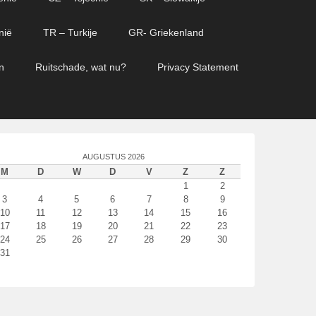
nië
TR – Turkije
GR- Griekenland
n
Ruitschade, wat nu?
Privacy Statement
AUGUSTUS 2026
M
D
W
D
V
Z
Z
1
2
3
4
5
6
7
8
9
10
11
12
13
14
15
16
17
18
19
20
21
22
23
24
25
26
27
28
29
30
31