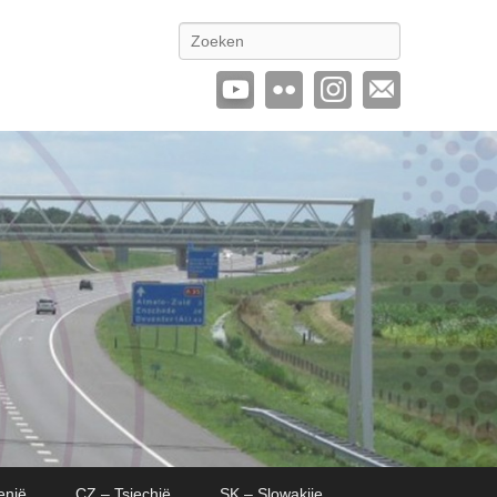
Zoeken
enië
CZ – Tsjechië
SK – Slowakije