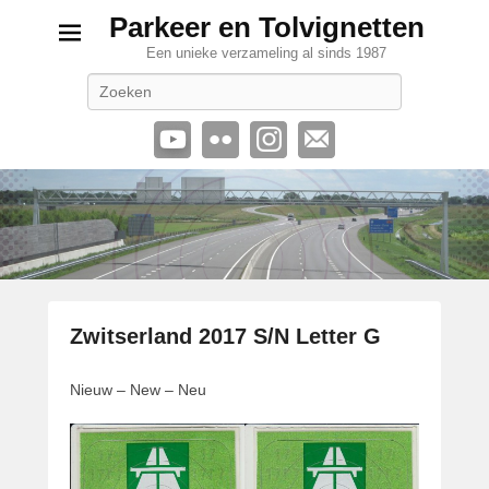
Parkeer en Tolvignetten
Een unieke verzameling al sinds 1987
Zoeken
Zwitserland 2017 S/N Letter G
G
Nieuw – New – Neu
e
p
l
a
a