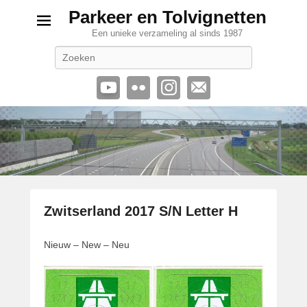
Parkeer en Tolvignetten
Een unieke verzameling al sinds 1987
Zoeken
Zwitserland 2017 S/N Letter H
G
Nieuw – New – Neu
e
p
l
a
a