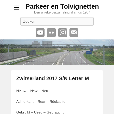
Parkeer en Tolvignetten
Een unieke verzameling al sinds 1987
Zoeken
Zwitserland 2017 S/N Letter M
G
Nieuw – New – Neu
e
p
Achterkant – Rear – Rückseite
l
a
Gebruikt – Used – Gebraucht
a