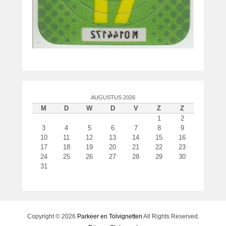
e
AUGUSTUS 2026
M
D
W
D
V
Z
Z
1
2
3
4
5
6
7
8
9
10
11
12
13
14
15
16
17
18
19
20
21
22
23
24
25
26
27
28
29
30
31
Copyright © 2026
Parkeer en Tolvignetten
All Rights Reserved.