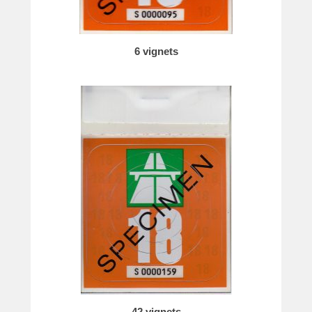
e
6 vignets
42 vignets