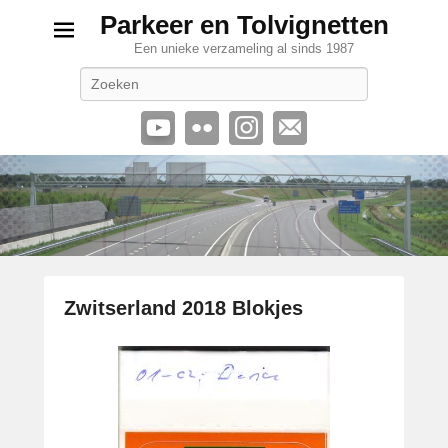
Parkeer en Tolvignetten
Een unieke verzameling al sinds 1987
Zoeken
Zwitserland 2018 Blokjes
G
e
p
l
a
a