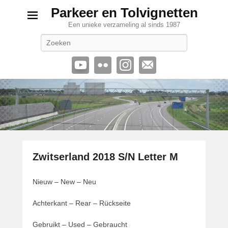
Parkeer en Tolvignetten
Een unieke verzameling al sinds 1987
Zoeken
Zwitserland 2018 S/N Letter M
G
Nieuw – New – Neu
e
p
Achterkant – Rear – Rückseite
l
a
Gebruikt – Used – Gebraucht
a