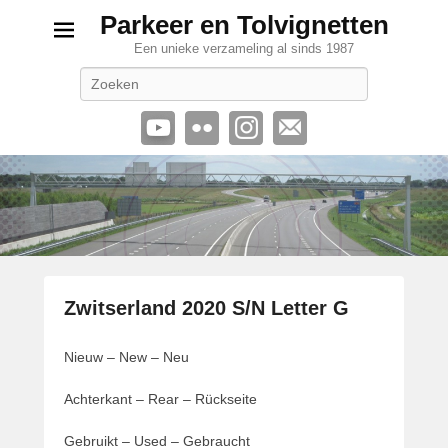
Parkeer en Tolvignetten
Een unieke verzameling al sinds 1987
Zoeken
Zwitserland 2020 S/N Letter G
G
Nieuw – New – Neu
e
p
Achterkant – Rear – Rückseite
l
a
Gebruikt – Used – Gebraucht
a