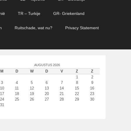
nië
TR – Turkije
GR- Griekenland
n
Ruitschade, wat nu?
Privacy Statement
AUGUSTUS 2026
M
D
W
D
V
Z
Z
1
2
3
4
5
6
7
8
9
10
11
12
13
14
15
16
17
18
19
20
21
22
23
24
25
26
27
28
29
30
31