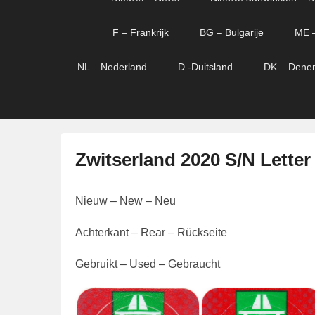
menu
verder
verder
naar
naar
F – Frankrijk
BG – Bulgarije
ME 
primaire
secundaire
content
content
NL – Nederland
D -Duitsland
DK – Dene
Zwitserland 2020 S/N Letter
G
Nieuw – New – Neu
e
p
Achterkant – Rear – Rückseite
l
a
Gebruikt – Used – Gebraucht
a
t
s