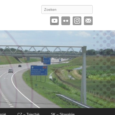
Zoeken
enië
CZ – Tsjechië
SK – Slowakije