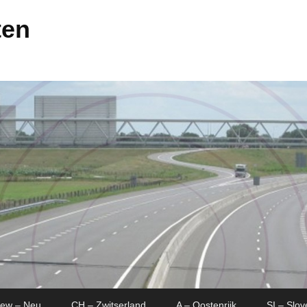
ten
New – Neu
CH – Zwitserland
A – Oostenrijk
SI – Slov