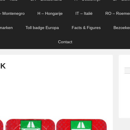
– Montenegro
H – Hongarije
IT – Italië
RO – Roeme
marken
Toll badge Europa
Facts & Figures
Bezoeke
Contact
 K