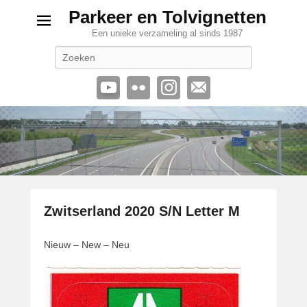
Parkeer en Tolvignetten
Een unieke verzameling al sinds 1987
Zoeken
Zwitserland 2020 S/N Letter M
G
Nieuw – New – Neu
e
p
l
a
a