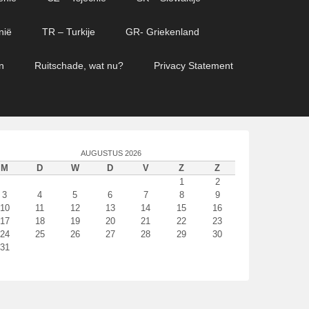
nië
TR – Turkije
GR- Griekenland
n
Ruitschade, wat nu?
Privacy Statement
AUGUSTUS 2026
M
D
W
D
V
Z
Z
1
2
3
4
5
6
7
8
9
10
11
12
13
14
15
16
17
18
19
20
21
22
23
24
25
26
27
28
29
30
31