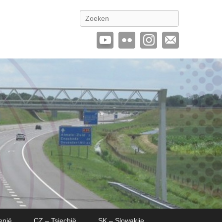
Zoeken
enië
CZ – Tsjechië
SK – Slowakije