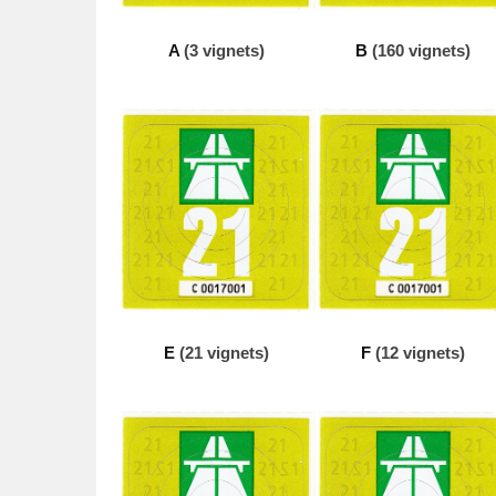
t
o
A
(3 vignets)
B
(160 vignets)
p
1
d
e
c
e
m
b
e
r
2
E
(21 vignets)
F
(12 vignets)
0
2
0
d
o