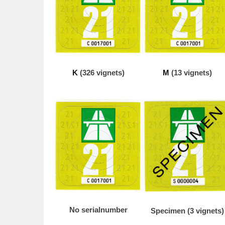
o
r
P
a
t
K
(326 vignets)
M
(13 vignets)
r
i
c
k
v
a
n
d
e
r
W
No serialnumber
Specimen (3 vignets)
o
u