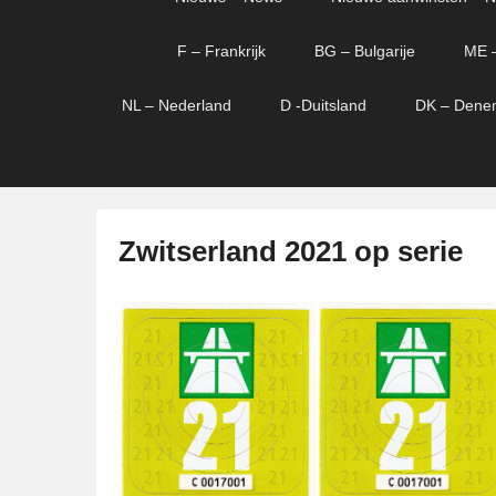
menu
verder
verder
naar
naar
F – Frankrijk
BG – Bulgarije
ME 
primaire
secundaire
content
content
NL – Nederland
D -Duitsland
DK – Dene
Zwitserland 2021 op serie
G
e
p
l
a
a
t
s