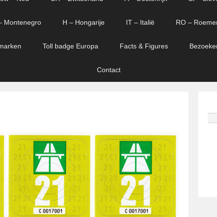
– Montenegro
H – Hongarije
IT – Italië
RO – Roeme
marken
Toll badge Europa
Facts & Figures
Bezoeke
Contact