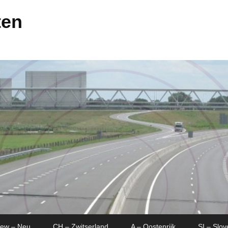
ten
New – Neu
CH – Zwitserland
A – Oostenrijk
SI – Slov