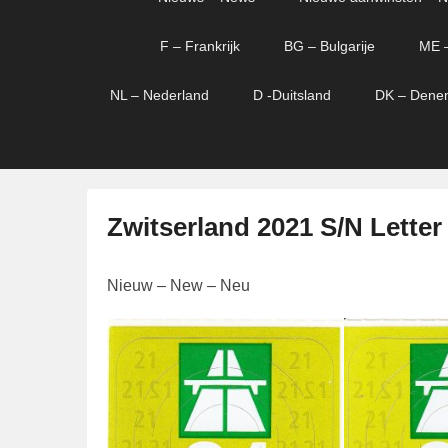
menu
verder
verder
naar
naar
F – Frankrijk
BG – Bulgarije
ME 
primaire
secundaire
content
content
NL – Nederland
D -Duitsland
DK – Dene
Zwitserland 2021 S/N Letter
G
Nieuw – New – Neu
e
p
l
a
a
t
s