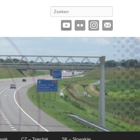
Zoeken
enië
CZ – Tsjechië
SK – Slowakije