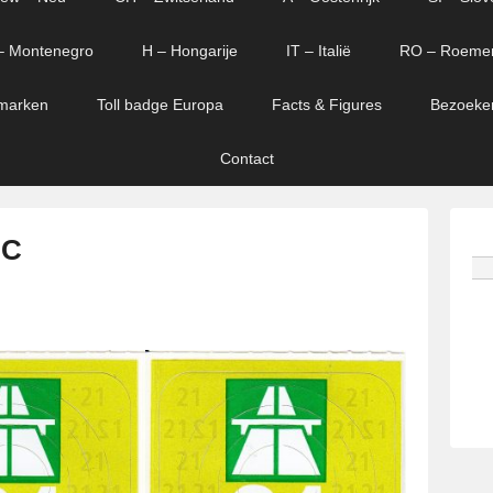
– Montenegro
H – Hongarije
IT – Italië
RO – Roeme
marken
Toll badge Europa
Facts & Figures
Bezoeke
Contact
 C