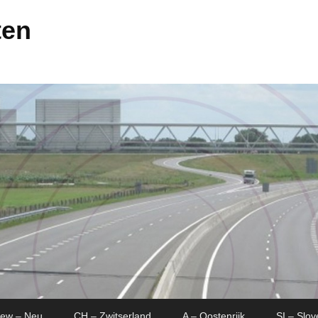
ten
New – Neu
CH – Zwitserland
A – Oostenrijk
SI – Slov