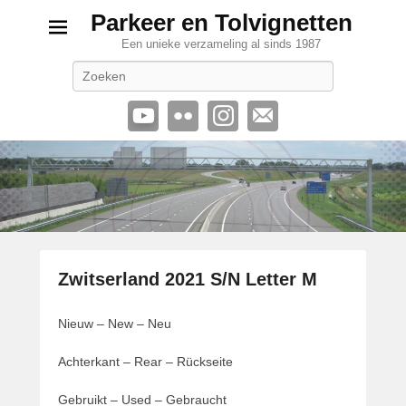
Parkeer en Tolvignetten
Een unieke verzameling al sinds 1987
Zoeken
Zwitserland 2021 S/N Letter M
G
Nieuw – New – Neu
e
p
Achterkant – Rear – Rückseite
l
a
Gebruikt – Used – Gebraucht
a