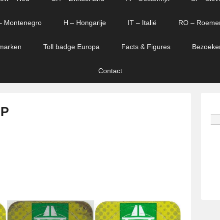
– Montenegro
H – Hongarije
IT – Italië
RO – Roeme
marken
Toll badge Europa
Facts & Figures
Bezoeke
Contact
 P