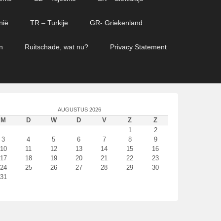
nië
TR – Turkije
GR- Griekenland
n
Ruitschade, wat nu?
Privacy Statement
AUGUSTUS 2026
M
D
W
D
V
Z
Z
1
2
3
4
5
6
7
8
9
10
11
12
13
14
15
16
17
18
19
20
21
22
23
24
25
26
27
28
29
30
31