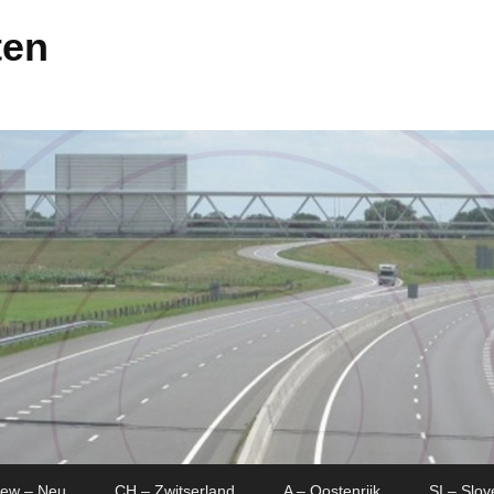
ten
New – Neu
CH – Zwitserland
A – Oostenrijk
SI – Slov