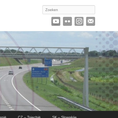
Zoeken
enië
CZ – Tsjechië
SK – Slowakije