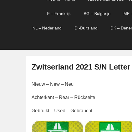
menu
verder
verder
naar
naar
F – Frankrijk
BG – Bulgarije
ME 
primaire
secundaire
content
content
NL – Nederland
D -Duitsland
DK – Dene
Zwitserland 2021 S/N Letter
G
Nieuw – New – Neu
e
p
Achterkant – Rear – Rückseite
l
a
Gebruikt – Used – Gebraucht
a
t
s