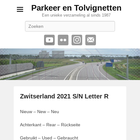
Parkeer en Tolvignetten
Een unieke verzameling al sinds 1987
Zoeken
Zwitserland 2021 S/N Letter R
G
Nieuw – New – Neu
e
p
Achterkant – Rear – Rückseite
l
a
Gebruikt – Used – Gebraucht
a