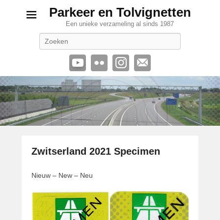
Parkeer en Tolvignetten
Een unieke verzameling al sinds 1987
Zoeken
Zwitserland 2021 Specimen
G
Nieuw – New – Neu
e
p
l
a
a