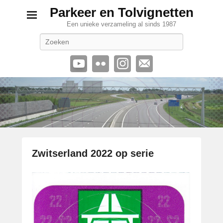
Parkeer en Tolvignetten
Een unieke verzameling al sinds 1987
Zoeken
Zwitserland 2022 op serie
G
e
p
l
a
a