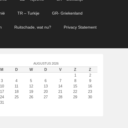
nië
TR – Turkije
GR- Griekenland
n
Ruitschade, wat nu?
Privacy Statement
AUGUSTUS 2026
M
D
W
D
V
Z
Z
1
2
3
4
5
6
7
8
9
10
11
12
13
14
15
16
17
18
19
20
21
22
23
24
25
26
27
28
29
30
31