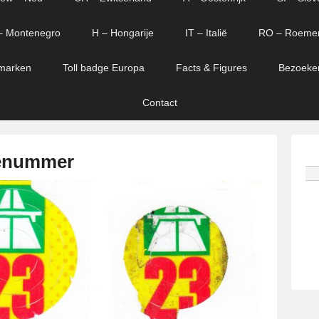
– Montenegro
H – Hongarije
IT – Italië
RO – Roeme
marken
Toll badge Europa
Facts & Figures
Bezoeke
Contact
ienummer