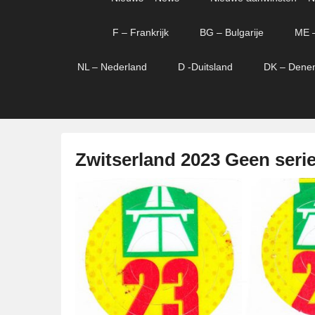
menu
verder
verder
naar
naar
F – Frankrijk
BG – Bulgarije
ME 
primaire
secundaire
content
content
NL – Nederland
D -Duitsland
DK – Dene
Zwitserland 2023 Geen ser
G
e
p
l
a
a
t
s