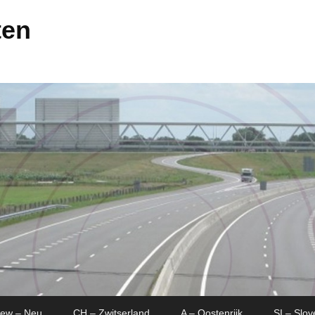
ten
New – Neu
CH – Zwitserland
A – Oostenrijk
SI – Slov