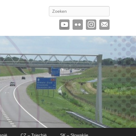
Zoeken
enië
CZ – Tsjechië
SK – Slowakije