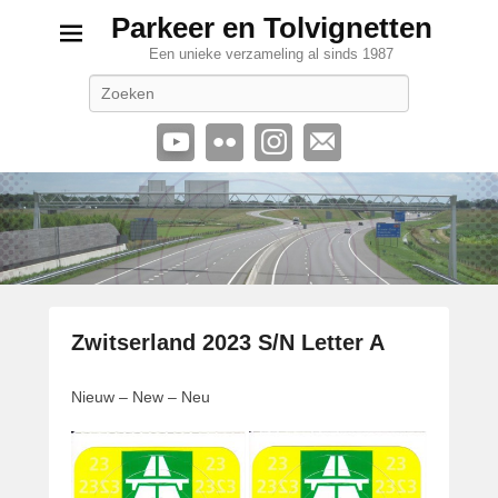
Parkeer en Tolvignetten
Een unieke verzameling al sinds 1987
Zoeken
Zwitserland 2023 S/N Letter A
G
Nieuw – New – Neu
e
p
l
a
a