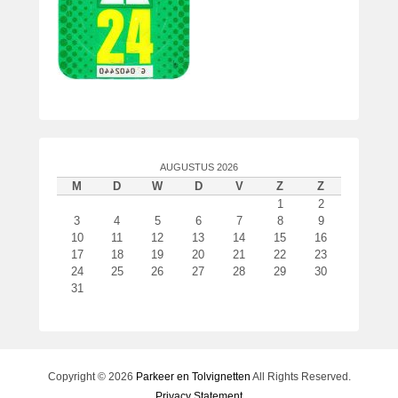
t
s
t
o
p
3
n
o
AUGUSTUS 2026
v
M
D
W
D
V
Z
Z
e
1
2
m
3
4
5
6
7
8
9
b
10
11
12
13
14
15
16
e
17
18
19
20
21
22
23
24
25
26
27
28
29
30
r
31
2
0
2
4
d
Copyright © 2026
Parkeer en Tolvignetten
All Rights Reserved.
o
Privacy Statement