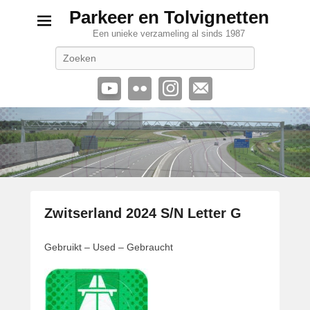
Parkeer en Tolvignetten
Een unieke verzameling al sinds 1987
Zoeken
Zwitserland 2024 S/N Letter G
G
Gebruikt – Used – Gebraucht
e
p
l
a
a