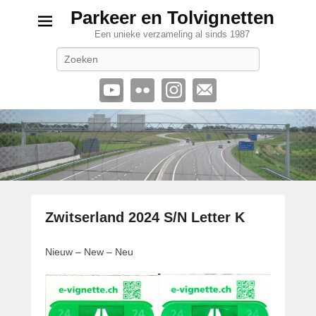
Parkeer en Tolvignetten
Een unieke verzameling al sinds 1987
Zoeken
Zwitserland 2024 S/N Letter K
G
Nieuw – New – Neu
e
p
l
a
a