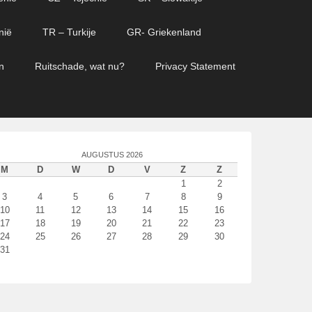
nië
TR – Turkije
GR- Griekenland
n
Ruitschade, wat nu?
Privacy Statement
AUGUSTUS 2026
M
D
W
D
V
Z
Z
1
2
3
4
5
6
7
8
9
10
11
12
13
14
15
16
17
18
19
20
21
22
23
24
25
26
27
28
29
30
31