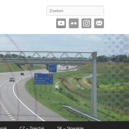
Zoeken
enië
CZ – Tsjechië
SK – Slowakije