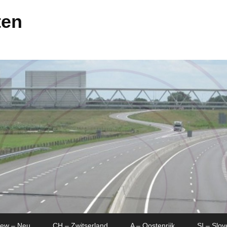
ten
New – Neu
CH – Zwitserland
A – Oostenrijk
SI – Slov