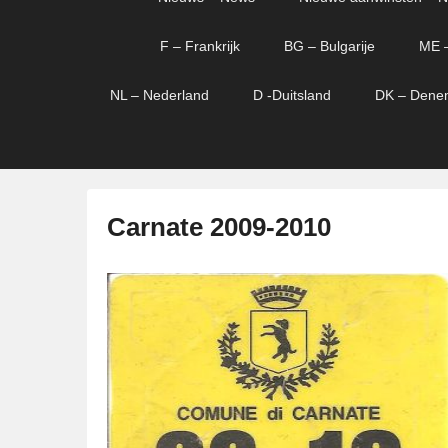
menu
verder
verder
naar
naar
F – Frankrijk
BG – Bulgarije
ME 
primaire
secundaire
content
content
NL – Nederland
D -Duitsland
DK – Dene
Carnate 2009-2010
G
e
p
l
a
a
t
s